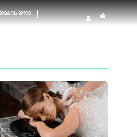
დების დღე
Cart