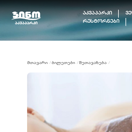
Skip
to
აკვაპარკი
ვ
content
რესტორნები
ᲛᲗᲐᲕᲐᲠᲘ
ᲑᲘᲚᲔᲗᲔᲑᲘ
ᲨᲔᲗᲐᲕᲐᲖᲔᲑᲐ