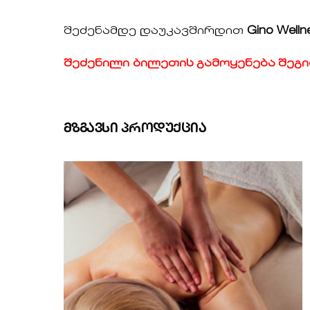
შეძენამდე დაუკავშირდით
Gino Welln
შეძენილი ბილეთის გამოყენება შეგი
ᲛᲖᲒᲐᲕᲡᲘ ᲞᲠᲝᲓᲣᲥᲪᲘᲐ