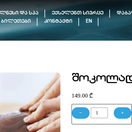
ელნესი და სპა
ექსელენთ სივრცე
დაბა
ბილეთები
კონტაქტი
EN
შოკოლადი
149.00
₾
რაოდენობა:
−
+
შოკოლადის
მასაჟი
(50წთ)