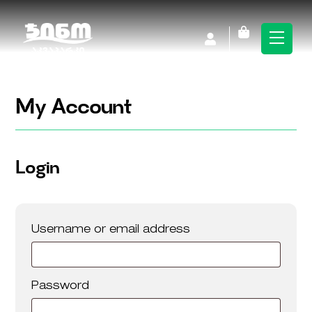
Skip
to
Cart
Men
content
My Account
Login
Required
Username or email address
Required
Password