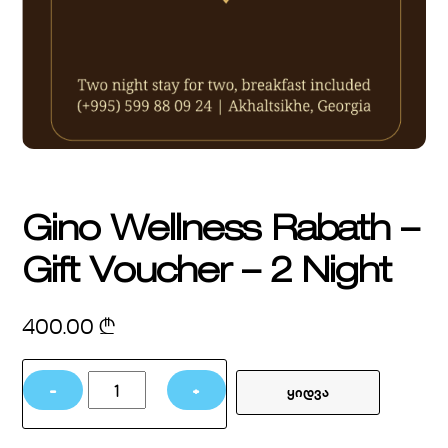
Gino Wellness Rabath –
Gift Voucher – 2 Night
400.00
₾
Gino
−
+
ყიდვა
Wellness
Rabath
–