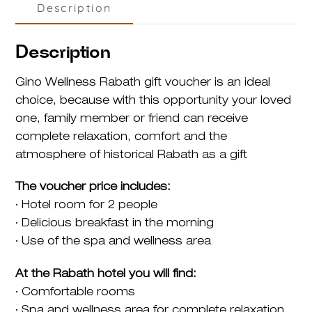
Description
Gift
Voucher
-
2
Description
Night
quantity
Gino Wellness Rabath gift voucher is an ideal
choice, because with this opportunity your loved
one, family member or friend can receive
complete relaxation, comfort and the
atmosphere of historical Rabath as a gift
The voucher price includes:
∙ Hotel room for 2 people
∙ Delicious breakfast in the morning
∙ Use of the spa and wellness area
At the Rabath hotel you will find:
∙ Comfortable rooms
∙ Spa and wellness area for complete relaxation