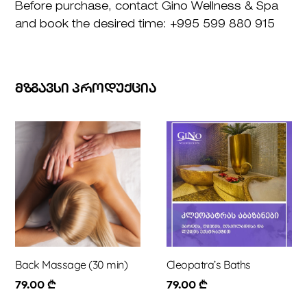
Before purchase, contact Gino Wellness & Spa
and book the desired time: +995 599 880 915
ᲛᲖᲒᲐᲕᲡᲘ ᲞᲠᲝᲓᲣᲥᲪᲘᲐ
Back Massage (30 min)
Cleopatra’s Baths
79.00
₾
79.00
₾