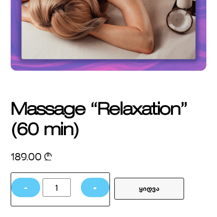
Massage “Relaxation”
(60 min)
189.00
₾
Massage
−
+
ყიდვა
"Relaxation"
(60
min)