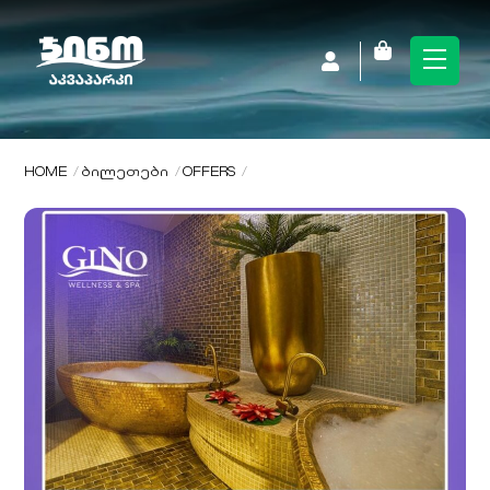
Skip
to
Cart
Men
content
HOME
ᲑᲘᲚᲔᲗᲔᲑᲘ
OFFERS