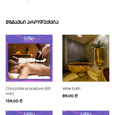
ᲛᲖᲒᲐᲕᲡᲘ ᲞᲠᲝᲓᲣᲥᲪᲘᲐ
Chocolate procedure (60
Wine bath
min)
89.00
₾
159.00
₾