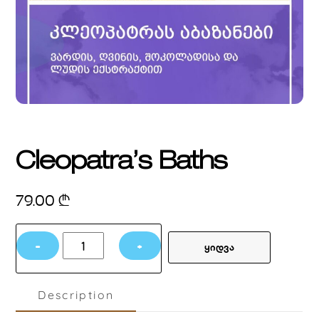
Cleopatra’s Baths
79.00
₾
Cleopatra's
−
+
ყიდვა
Baths
quantity
Description